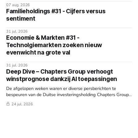
07 aug. 2026
Familieholdings #31 - Cijfers versus
sentiment
31 jul. 2026
Economie & Markten #31 -
Technolgiemarkten zoeken nieuw
evenwicht na grote val
31 jul. 2026
Deep Dive – Chapters Group verhoogt
winstprognose dankzij AI toepassingen
De afgelopen weken waren er diverse persberichten te
bespeuren van de Duitse investeringsholding Chapters Group
(Frankfurt: CHG). Bovendien organiseerde de serial acquirer
24 jul. 2026
een Capital Markets Day (CMD) en de Algemene Vergadering
van Aandeelhouders (AVA). Reden genoeg om weer deze
week wat dieper te duiken in het bedrijf.