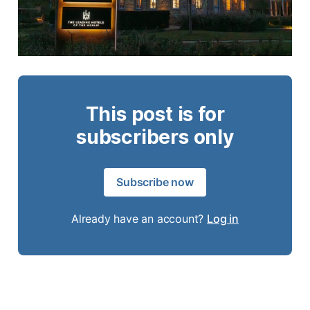
This post is for
subscribers only
Subscribe now
Already have an account?
Log in