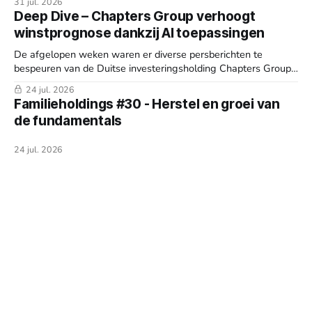
31 jul. 2026
Deep Dive – Chapters Group verhoogt
winstprognose dankzij AI toepassingen
De afgelopen weken waren er diverse persberichten te
bespeuren van de Duitse investeringsholding Chapters Group
(Frankfurt: CHG). Bovendien organiseerde de serial acquirer
24 jul. 2026
een Capital Markets Day (CMD) en de Algemene Vergadering
Familieholdings #30 - Herstel en groei van
van Aandeelhouders (AVA). Reden genoeg om weer deze
de fundamentals
week wat dieper te duiken in het bedrijf.
24 jul. 2026