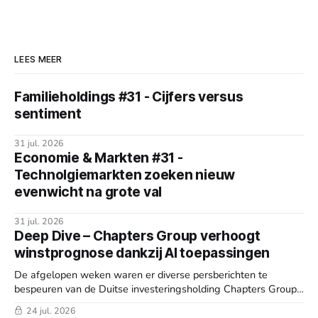
LEES MEER
Familieholdings #31 - Cijfers versus
sentiment
31 jul. 2026
Economie & Markten #31 -
Technolgiemarkten zoeken nieuw
evenwicht na grote val
31 jul. 2026
Deep Dive – Chapters Group verhoogt
winstprognose dankzij AI toepassingen
De afgelopen weken waren er diverse persberichten te
bespeuren van de Duitse investeringsholding Chapters Group
(Frankfurt: CHG). Bovendien organiseerde de serial acquirer
24 jul. 2026
een Capital Markets Day (CMD) en de Algemene Vergadering