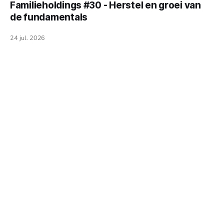
Familieholdings #30 - Herstel en groei van
van Aandeelhouders (AVA). Reden genoeg om weer deze
de fundamentals
week wat dieper te duiken in het bedrijf.
24 jul. 2026