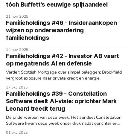
tóch Buffett's eeuwige spijtaandeel
21 nov. 2025
Familieholdings #46 - Insideraankopen
wijzen op onderwaardering
familieholdings
14 nov. 2025
Familieholdings #42 - Investor AB vaart
op megatrends AI en defensie
Verder: Scottish Mortgage over simpel beleggen; Brookfield
vergroot exposure naar private credit en energie.
17 okt. 2025
Familieholdings #39 - Constellation
Software deelt AI-visie: oprichter Mark
Leonard treedt terug
De onderwerpen van deze week: Het aandeel Constellation
Software kwam deze week onder druk nadat oprichter en
boegbeeld Mark Leonard, drie dagen na een zeldzame AI-
01 okt. 2025