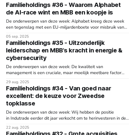
webinar, onverwacht terugtrad als president wegens
Familieholdings #36 - Waarom Alphabet
gezondheidsredenen. Tijdens die sessie besprak Constellation
de AI-race wint en MBB een koopje is
uitgebreid de impact van AI: hoe het bedrijf toepassingen
pragmatisch implementeert, welke
De onderwerpen van deze week: Alphabet kreeg deze week
een tegenslag met een EU-miljardenboete voor misbruik van
zijn advertentietechnologie, maar behaalde tegelijk een
05 sep. 2025
cruciale overwinning in een Amerikaanse rechtszaak waar
Familieholdings #35 - Uitzonderlijk
werd besloten dat het bedrijf niet opgesplitst hoeft te worden.
leiderschap en MBB’s kracht in energie &
Dat resulteerde in een forse koerssprong. De Duitse
investeringsholding
cybersecurity
De onderwerpen van deze week: De kwaliteit van
management is een cruciale, maar moeilijk meetbare factor
voor waardecreatie op de lange termijn, die beoordeeld kan
29 aug. 2025
worden via indirecte signalen zoals communicatie en
Familieholdings #34 - Van goed naar
kapitaalallocatie. De openheid van Ryan Rockafellow
excellent: de keuze voor Zweedse
(TerraVest) en de no-nonsense aanpak van Tom Gayner
(Markel) worden als
topklasse
De onderwerpen van deze week: Wij hebben de positie
in Indutrade eerder dit jaar verkocht om te herinvesteren in de
superieur presterende sectorgenoten Addtech en Lifco, die
22 aug. 2025
significant beter scoren op winstgevendheid en rendement op
Familieholdings #32 - Grote acquisities,