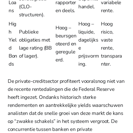
Loa
rapporter
variabele
(CLO-
handel.
ns
en deels.
rente.
structuren).
Hig
Hoog –
Hoog
Hoog –
h
Publieke
liquide,
risico,
beursgen
Yiel
obligaties met
dagelijks
vaste
oteerd en
d
lage rating (BB
e
rente,
geregule
Bon
of lager).
prijsvorm
transpara
erd.
ds
ing.
nter.
De private-creditsector profiteert vooralsnog niet van
de recente rentedalingen die de Federal Reserve
heeft ingezet. Ondanks historisch sterke
rendementen en aantrekkelijke yields waarschuwen
analisten dat de snelle groei van deze markt de kans
op “zwakke schakels” in het systeem vergroot. De
concurrentie tussen banken en private