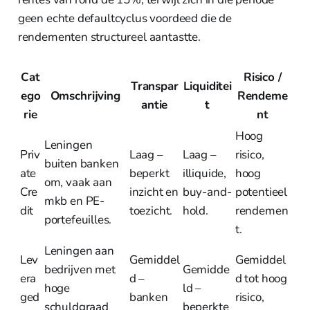
geen echte defaultcyclus voordeed die de
rendementen structureel aantastte.
Cat
Risico /
Transpar
Liquiditei
ego
Omschrijving
Rendeme
antie
t
rie
nt
Hoog
Leningen
Priv
Laag –
Laag –
risico,
buiten banken
ate
beperkt
illiquide,
hoog
om, vaak aan
Cre
inzicht en
buy-and-
potentieel
mkb en PE-
dit
toezicht.
hold.
rendemen
portefeuilles.
t.
Leningen aan
Lev
Gemiddel
Gemiddel
bedrijven met
Gemidde
era
d –
d tot hoog
hoge
ld –
ged
banken
risico,
schuldgraad
beperkte