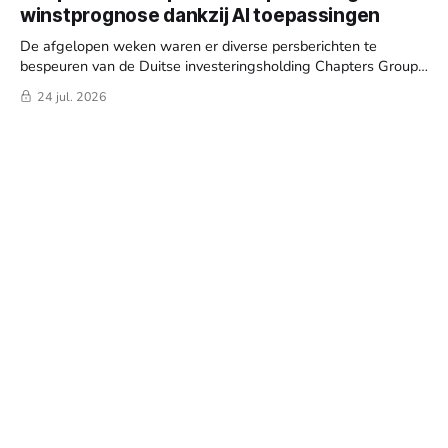
winstprognose dankzij AI toepassingen
De afgelopen weken waren er diverse persberichten te
bespeuren van de Duitse investeringsholding Chapters Group
(Frankfurt: CHG). Bovendien organiseerde de serial acquirer
24 jul. 2026
een Capital Markets Day (CMD) en de Algemene Vergadering
van Aandeelhouders (AVA). Reden genoeg om weer deze
week wat dieper te duiken in het bedrijf.