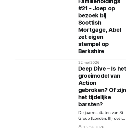
Familieholdings
#21 - Joep op
bezoek bij
Scottish
Mortgage, Abel
zet eigen
stempel op
Berkshire
22 mei 2026
Deep Dive – Is het
groeimodel van
Action
gebroken? Of zijn
het tijdelijke
barsten?
De jaarresultaten van 3i
Group (Londen: III) over
het gebroken boekjaar
15 mei 2026