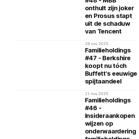
#48 - MBB
onthult zijn joker
en Prosus stapt
uit de schaduw
van Tencent
28 nov. 2025
Familieholdings
#47 - Berkshire
koopt nu tóch
Buffett's eeuwige
spijtaandeel
21 nov. 2025
Familieholdings
#46 -
Insideraankopen
wijzen op
onderwaardering