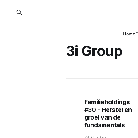
Home
F
3i Group
Familieholdings
#30 - Herstel en
groei van de
fundamentals
24 jul. 2026