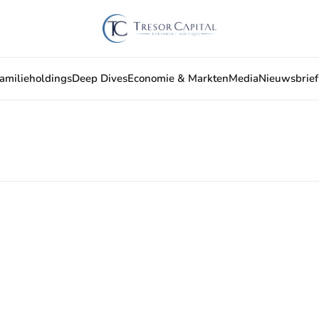
amilieholdings
Deep Dives
Economie & Markten
Media
Nieuwsbrief