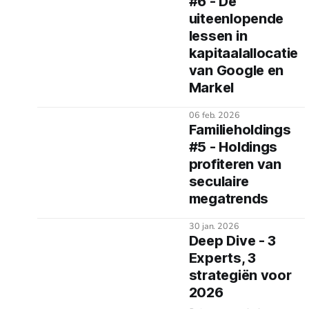
#6 - De
uiteenlopende
lessen in
kapitaalallocatie
van Google en
Markel
06 feb. 2026
Familieholdings
#5 - Holdings
profiteren van
seculaire
megatrends
30 jan. 2026
Deep Dive - 3
Experts, 3
strategiën voor
2026