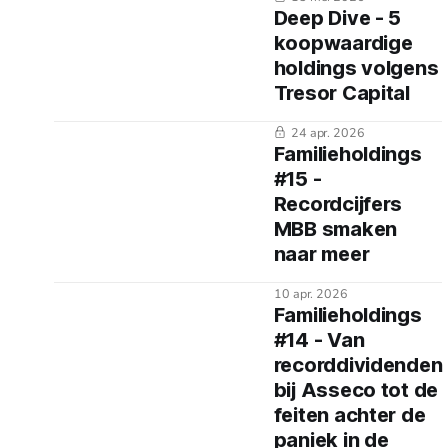
2026 zijn gepresenteerd.
Deep Dive - 5
Hoewel de holding een
koopwaardige
solide totaalrendement
op het eigen vermogen
holdings volgens
van 22% rapporteerde,
Tresor Capital
ruim boven de eigen
doelstelling van 15%,
24 apr. 2026
reageerde de beurs
Familieholdings
nerveus met een forse
#15 -
koersdaling. De Net
Recordcijfers
Asset Value (NAV) steeg
naar GBP
MBB smaken
naar meer
10 apr. 2026
Familieholdings
#14 - Van
recorddividenden
bij Asseco tot de
feiten achter de
paniek in de