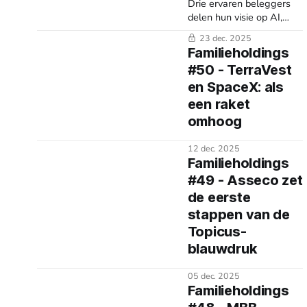
Drie ervaren beleggers
delen hun visie op AI,
kwaliteit en waardering
23 dec. 2025
en geven richting aan
Familieholdings
positionering voor 2026.
#50 - TerraVest
en SpaceX: als
een raket
omhoog
12 dec. 2025
Familieholdings
#49 - Asseco zet
de eerste
stappen van de
Topicus-
blauwdruk
05 dec. 2025
Familieholdings